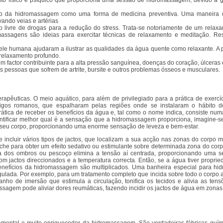
ento físico e psíquico que proporciona uma sessão de hidromassagem, devido à 
so da hidromassagem como uma forma de medicina preventiva. Uma maneira d
vando veias e artérias
livre de drogas para a redução do stress. Trata-se notoriamente de um relaxan
assagens são ideias para exercitar técnicas de relaxamento e meditação. R
ele humana ajudaram a ilustrar as qualidades da água quente como relaxante. A 
a relaxamento profundo.
 factor contribuinte para a alta pressão sanguínea, doenças do coração, úlceras 
pessoas que sofrem de artrite, bursite e outros problemas ósseos e musculares.
terapêuticas. O meio aquático, para além de privilegiado para a prática de exerc
tigos romanos, que espalharam pelas regiões onde se instalaram o hábito d
ática de receber os benefícios da água e, tal como o nome indica, consiste nu
entificar melhor qual é a sensação que a hidromassagem proporciona, imagine-se
seu corpo, proporcionando uma enorme sensação de leveza e bem-estar.
 incluir vários tipos de jactos, que localizam a sua acção nas zonas do corpo m
uche para obter um efeito sedativo ou estimulante sobre determinada zona do co
dos ombros ou pescoço elimina a tensão aí centrada, proporcionando uma se
om jactos direccionados e a temperatura correcta. Então, se a água tiver propr
 benefícios da hidromassagem são multiplicados. Uma banheira especial para h
gulada. Por exemplo, para um tratamento completo que incida sobre todo o corpo a
nho de imersão que estimula a circulação, tonifica os tecidos e alivia as te
agem pode aliviar dores reumáticas, fazendo incidir os jactos de água em zonas 