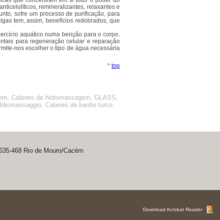
icas que concentram em si todo o poder do
celulíticos, remineralizantes, relaxantes e
unto, sofre um processo de purificação, para
gas tem, assim, benefícios redobrados, que
ercício aquático numa benção para o corpo.
entais para regeneração celular e reparação
rmite-nos escolher o tipo de água necessária
^
top
gem, Cabines de hidromassagem, GLASS,
dromassaggio, Cabines de banho turco,
 2635-468 Rio de Mouro/Cacém
Download Acrobat Reader