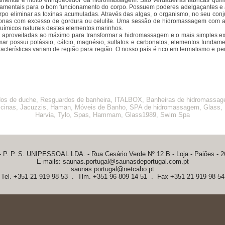
mental e muito enriquecedor da hidromassagem. São verdadeiras fábricas quím
mentais para o bom funcionamento do corpo. Possuem poderes adelgaçantes e anti
po eliminar as toxinas acumuladas. Através das algas, o organismo, no seu conj
zonas com excesso de gordura ou celulite. Uma sessão de hidromassagem com al
uímicos naturais destes elementos marinhos.
aproveitadas ao máximo para transformar a hidromassagem e o mais simples ex
ar possui potássio, cálcio, magnésio, sulfatos e carbonatos, elementos fundam
acterísticas variam de região para região. O nosso país é rico em termalismo e pe
dos de duche, Resguardos de banheira, ITALBOX, Banheiras de hidromassa
scinas, Jacuzzis, Haman, Móveis de Banho, SPA de hidromassagem, Glass, I
Harvia, Tylo, Spas, Hammam, Glass1989, Swim Spa
 P. P. S. UNIPESSOAL LDA. - Rua Cesário Verde Nº 12 B - Loja - Paiões -
E-mails:
saunas.portugal@saunasdeportugal.com.pt
saunas.portugal@netcabo.pt
Tel. +351 21 919 98 53 . Tlm. +351 96 809 14 51 . Fax +351 21 919 98 54