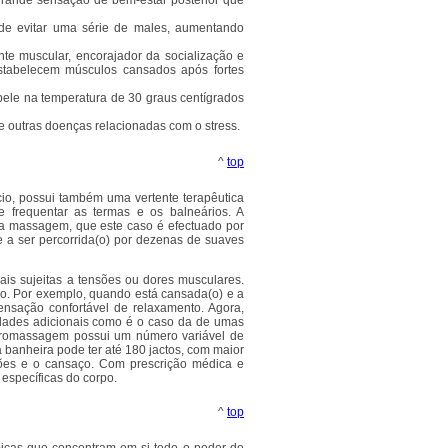
grande sensação de bem-estar posterior que
e evitar uma série de males, aumentando
te muscular, encorajador da socialização e
estabelecem músculos cansados após fortes
pele na temperatura de 30 graus centígrados
e outras doenças relacionadas com o stress.
^
top
ício, possui também uma vertente terapêutica
e frequentar as termas e os balneários. A
ma massagem, que este caso é efectuado por
 a ser percorrida(o) por dezenas de suaves
ais sujeitas a tensões ou dores musculares.
rpo. Por exemplo, quando está cansada(o) e a
nsação confortável de relaxamento. Agora,
iedades adicionais como é o caso da de umas
idromassagem possui um número variável de
 banheira pode ter até 180 jactos, com maior
nsões e o cansaço. Com prescrição médica e
específicas do corpo.
^
top