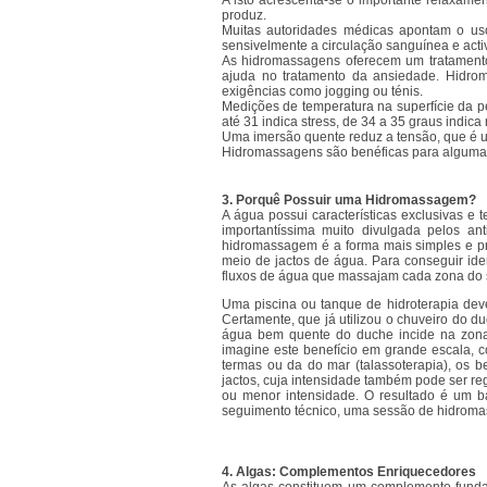
A isto acrescenta-se o importante relaxam
produz.
Muitas autoridades médicas apontam o u
sensivelmente a circulação sanguínea e acti
As hidromassagens oferecem um tratamento 
ajuda no tratamento da ansiedade. Hidrom
exigências como jogging ou ténis.
Medições de temperatura na superfície da p
até 31 indica stress, de 34 a 35 graus indic
Uma imersão quente reduz a tensão, que é um
Hidromassagens são benéficas para algumas 
3. Porquê Possuir uma Hidromassagem?
A água possui características exclusivas e 
importantíssima muito divulgada pelos an
hidromassagem é a forma mais simples e pr
meio de jactos de água. Para conseguir id
fluxos de água que massajam cada zona do 
Uma piscina ou tanque de hidroterapia deve
Certamente, que já utilizou o chuveiro do d
água bem quente do duche incide na zona 
imagine este benefício em grande escala, c
termas ou da do mar (talassoterapia), os
jactos, cuja intensidade também pode ser re
ou menor intensidade. O resultado é um ba
seguimento técnico, uma sessão de hidromass
4. Algas: Complementos Enriquecedores