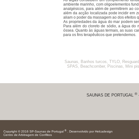
As algas constituem um complemento funda
ambiente marinho, com oligoelementos funda
analgésicos, para além de permitirem ao cor
além da acção localizada pode incidir em 
aliam o poder da massagem ao dos efeitos q
As propriedades da água do mar podem ser 
Para além do cloreto de sódio, a água do m
óssea. Quanto às águas termais, as suas car
para os fins terapêuticos que pretendemos.
Saunas, Banhos turcos, TYLO, Resguar
SPAS, Beachcomber, Piscinas, Mini pi
®
SAUNAS DE PORTUGAL
-
®
Copyright © 2016 SP-Saunas de Portugal
.
Desenvolvido por Helcadesign
Centro de Arbitragem de Conflitos