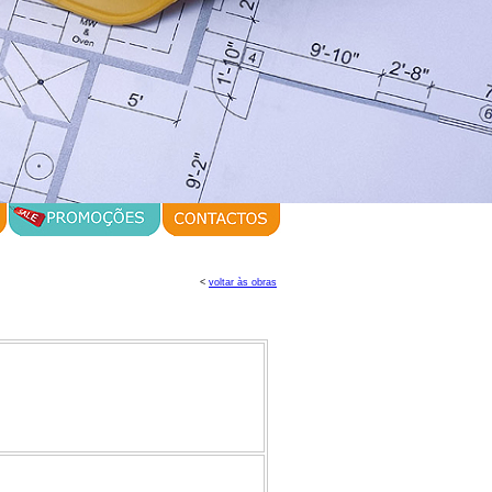
<
voltar às obras