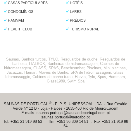
CASAS PARTICULARES
HOTÉIS
CONDOMÍNIOS
LARES
HAMMAM
PRÉDIOS
HEALTH CLUB
TURISMO RURAL
Saunas, Banhos turcos, TYLO, Resguardos de duche, Resguardos de
banheira, ITALBOX, Banheiras de hidromassagem, Cabines de
hidromassagem, GLASS, SPAS, Beachcomber, Piscinas, Mini piscinas,
Jacuzzis, Haman, Móveis de Banho, SPA de hidromassagem, Glass,
Idromassaggio, Cabines de banho turco, Harvia, Tylo, Spas, Hammam,
Glass1989, Swim Spa
®
SAUNAS DE PORTUGAL
- P. P. S. UNIPESSOAL LDA. - Rua Cesário
Verde Nº 12 B - Loja - Paiões - 2635-468 Rio de Mouro/Cacém
E-mails:
saunas.portugal@saunasdeportugal.com.pt
saunas.portugal@netcabo.pt
Tel. +351 21 919 98 53 . Tlm. +351 96 809 14 51 . Fax +351 21 919 98
54