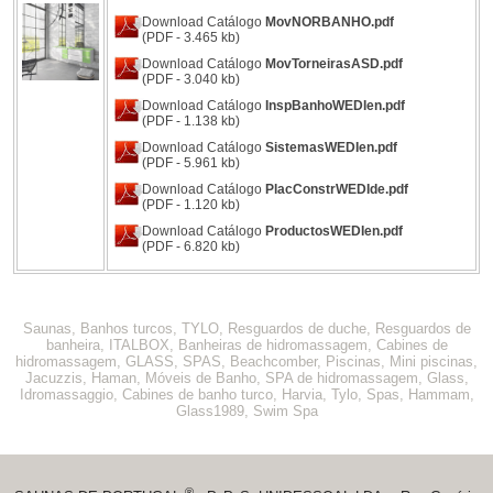
Download Catálogo
MovNORBANHO.pdf
(PDF - 3.465 kb)
Download Catálogo
MovTorneirasASD.pdf
(PDF - 3.040 kb)
Download Catálogo
InspBanhoWEDIen.pdf
(PDF - 1.138 kb)
Download Catálogo
SistemasWEDIen.pdf
(PDF - 5.961 kb)
Download Catálogo
PlacConstrWEDIde.pdf
(PDF - 1.120 kb)
Download Catálogo
ProductosWEDIen.pdf
(PDF - 6.820 kb)
Saunas, Banhos turcos, TYLO, Resguardos de duche, Resguardos de
banheira, ITALBOX, Banheiras de hidromassagem, Cabines de
hidromassagem, GLASS, SPAS, Beachcomber, Piscinas, Mini piscinas,
Jacuzzis, Haman, Móveis de Banho, SPA de hidromassagem, Glass,
Idromassaggio, Cabines de banho turco, Harvia, Tylo, Spas, Hammam,
Glass1989, Swim Spa
®